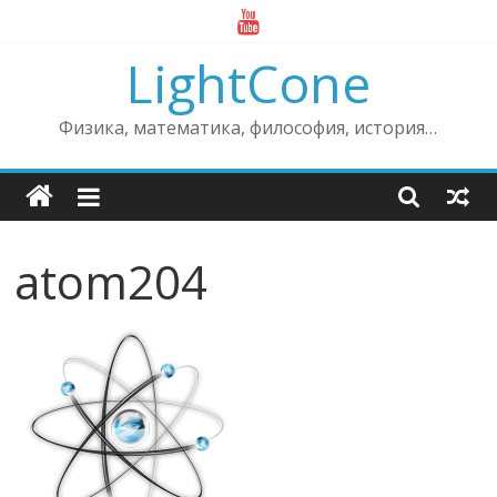
Skip
to
LightCone
content
Физика, математика, философия, история…
atom204