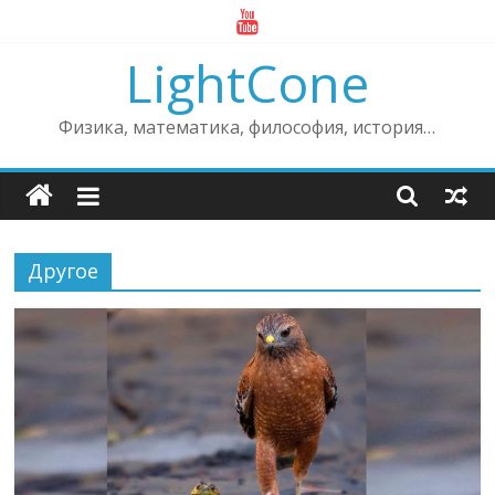
Skip
to
LightCone
content
Физика, математика, философия, история…
Другое