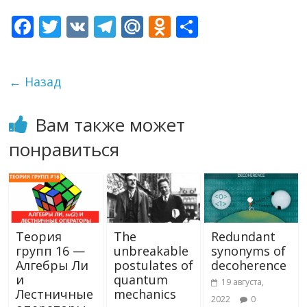
F
T
V
T
M
O
О
ac
w
K
el
ai
d
т
e
itt
e
l.
n
п
← Назад
b
er
gr
R
o
р
o
a
u
kl
а
Вам также может
o
m
as
в
понравиться
k
s
и
ni
т
ki
ь
Теория
The
Redundant
групп 16 —
unbreakable
synonyms of
Алгебры Ли
postulates of
decoherence
и
quantum
19 августа,
Лестничные
mechanics
2022
0