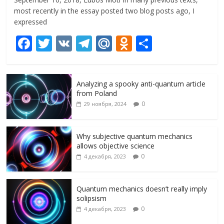
most recently in the essay posted two blog posts ago, I
expressed
F
T
V
T
M
O
О
ac
w
K
el
ai
d
т
e
itt
e
l.
n
п
Analyzing a spooky anti-quantum article
b
er
gr
R
o
р
from Poland
o
a
u
kl
а
0
29 ноября, 2024
o
m
as
в
k
s
и
Why subjective quantum mechanics
allows objective science
ni
т
0
4 декабря, 2023
ki
ь
Quantum mechanics doesn’t really imply
solipsism
0
4 декабря, 2023