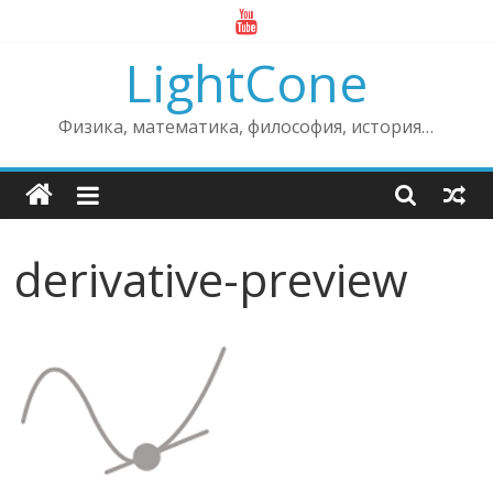
Skip
to
LightCone
content
Физика, математика, философия, история…
derivative-preview