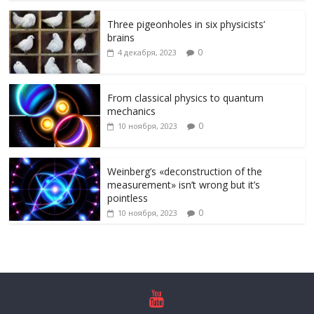
Three pigeonholes in six physicists’
brains
0
4 декабря, 2023
From classical physics to quantum
mechanics
0
10 ноября, 2023
Weinberg’s «deconstruction of the
measurement» isn’t wrong but it’s
pointless
0
10 ноября, 2023