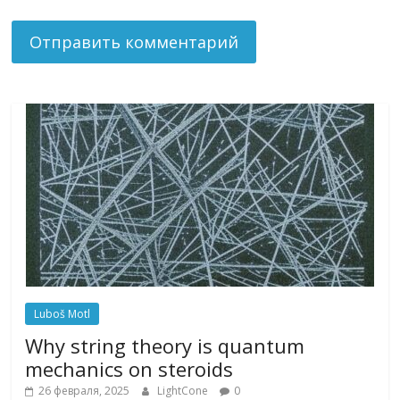
Luboš Motl
Why string theory is quantum
mechanics on steroids
26 февраля, 2025
LightCone
0