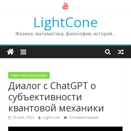
Skip
to
LightCone
content
Физика, математика, философия, история…
Квантовая механика
Диалог с ChatGPT о
субъективности
квантовой механики
25 мая, 2023
LightCone
0 Комментариев