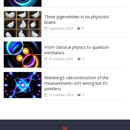
Three pigeonholes in six physicists’
brains
0
4 декабря, 2023
From classical physics to quantum
mechanics
0
10 ноября, 2023
Weinberg’s «deconstruction of the
measurement» isn’t wrong but it’s
pointless
0
10 ноября, 2023