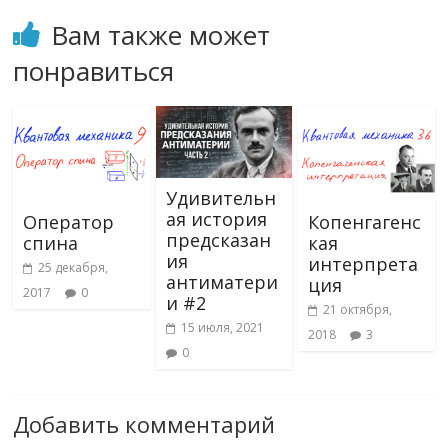
ni
т
Вам также может
ki
ь
понравиться
Удивительн
ая история
Оператор
Копенгагенс
предсказан
спина
кая
ия
интерпрета
25 декабря,
антиматери
ция
2017
0
и #2
21 октября,
15 июля, 2021
2018
3
0
Добавить комментарий