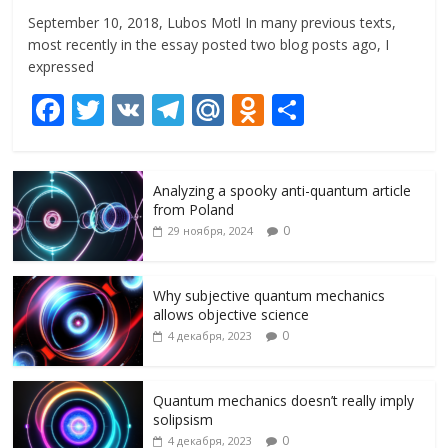
September 10, 2018, Lubos Motl In many previous texts,
most recently in the essay posted two blog posts ago, I
expressed
F
T
V
T
M
O
О
ac
w
K
el
ai
d
т
e
itt
e
l.
n
п
Analyzing a spooky anti-quantum article
b
er
gr
R
o
р
from Poland
o
a
u
kl
а
0
29 ноября, 2024
o
m
as
в
k
s
и
Why subjective quantum mechanics
allows objective science
ni
т
0
4 декабря, 2023
ki
ь
Quantum mechanics doesn’t really imply
solipsism
0
4 декабря, 2023