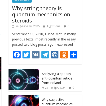
Why string theory is
quantum mechanics on
steroids
26 февраля, 2025
LightCone
0
→
September 10, 2018, Lubos Motl In many
previous texts, most recently in the essay
posted two blog posts ago, I expressed
F
T
V
T
M
O
О
ac
w
K
el
ai
d
т
e
itt
e
l.
n
п
Analyzing a spooky
b
er
gr
R
o
р
anti-quantum article
o
a
u
kl
а
from Poland
0
29 ноября, 2024
o
m
as
в
k
s
и
Why subjective
quantum mechanics