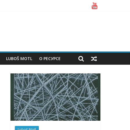
LUBOŠ MOTL
О РЕСУРСЕ
Luboš Motl