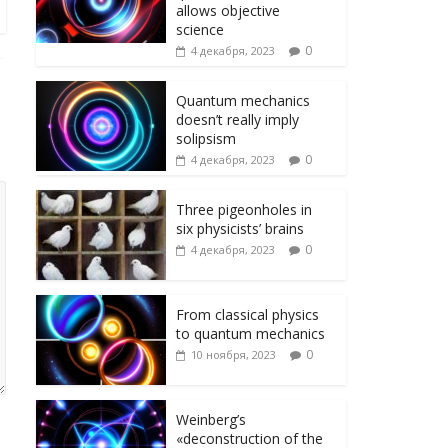
ni
т
allows objective
ki
ь
science
0
4 декабря, 2023
Quantum mechanics
doesn’t really imply
solipsism
0
4 декабря, 2023
Three pigeonholes in
six physicists’ brains
0
4 декабря, 2023
From classical physics
to quantum mechanics
0
10 ноября, 2023
Weinberg’s
«deconstruction of the