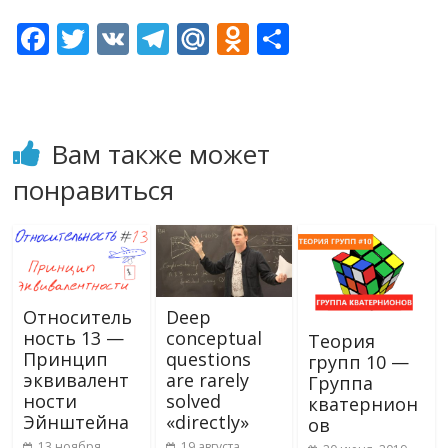
F
T
V
T
M
O
О
ac
w
K
el
ai
d
т
e
itt
e
l.
n
п
b
er
gr
R
o
р
Вам также может
o
a
u
kl
а
понравиться
o
m
as
в
k
s
и
ni
т
ki
ь
Относитель
Deep
ность 13 —
conceptual
Теория
Принцип
questions
групп 10 —
эквивалент
are rarely
Группа
ности
solved
кватернион
Эйнштейна
«directly»
ов
13 ноября,
19 августа,