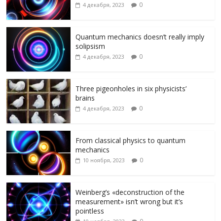
ni
т
0
4 декабря, 2023
ki
ь
Quantum mechanics doesn’t really imply
solipsism
0
4 декабря, 2023
Three pigeonholes in six physicists’
brains
0
4 декабря, 2023
From classical physics to quantum
mechanics
0
10 ноября, 2023
Weinberg’s «deconstruction of the
measurement» isn’t wrong but it’s
pointless