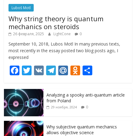
Luboš Motl
Why string theory is quantum
mechanics on steroids
26 февраля, 2025
LightCone
0
September 10, 2018, Lubos Motl In many previous texts,
most recently in the essay posted two blog posts ago, I
expressed
F
T
V
T
M
O
О
ac
w
K
el
ai
d
т
e
itt
e
l.
n
п
Analyzing a spooky anti-quantum article
b
er
gr
R
o
р
from Poland
o
a
u
kl
а
0
29 ноября, 2024
o
m
as
в
k
s
и
Why subjective quantum mechanics
allows objective science