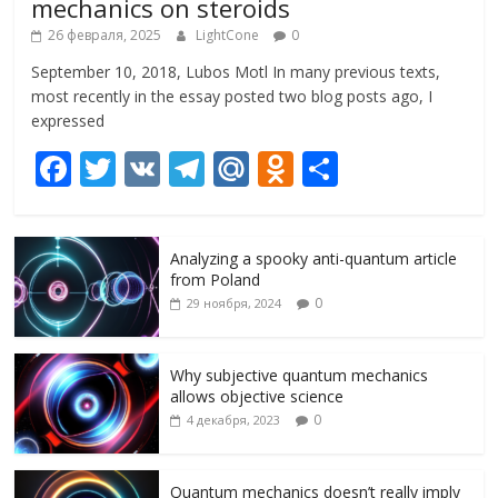
mechanics on steroids
26 февраля, 2025
LightCone
0
September 10, 2018, Lubos Motl In many previous texts,
most recently in the essay posted two blog posts ago, I
expressed
F
T
V
T
M
O
О
ac
w
K
el
ai
d
т
e
itt
e
l.
n
п
Analyzing a spooky anti-quantum article
b
er
gr
R
o
р
from Poland
o
a
u
kl
а
0
29 ноября, 2024
o
m
as
в
k
s
и
Why subjective quantum mechanics
allows objective science
ni
т
0
4 декабря, 2023
ki
ь
Quantum mechanics doesn’t really imply