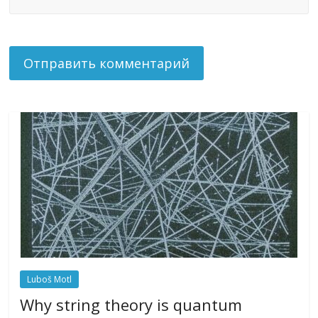
Luboš Motl
Why string theory is quantum