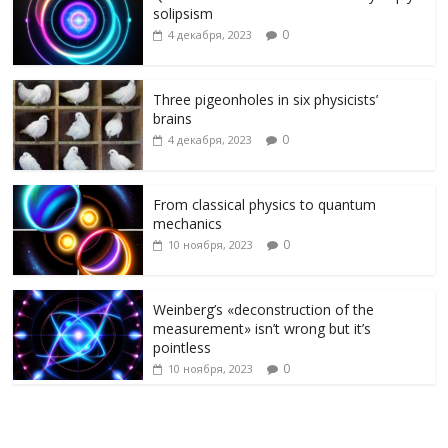
solipsism
0
4 декабря, 2023
Three pigeonholes in six physicists’
brains
0
4 декабря, 2023
From classical physics to quantum
mechanics
0
10 ноября, 2023
Weinberg’s «deconstruction of the
measurement» isn’t wrong but it’s
pointless
0
10 ноября, 2023