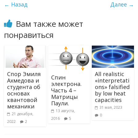
← Назад
Далее →
b
er
gr
R
o
р
o
a
u
kl
а
Вам также может
o
m
as
в
понравиться
k
s
и
ni
т
ki
ь
Спор Эмиля
All realistic
Спин
Ахмедова и
«interpretati
электрона.
студента об
ons» falsified
Часть 4 –
основах
by low heat
Матрицы
квантовой
capacities
Паули.
механики
31 мая, 2023
13 августа,
21 декабря,
0
2016
5
2022
2