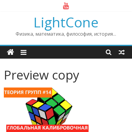
Skip
to
LightCone
content
Физика, математика, философия, история…
Preview copy