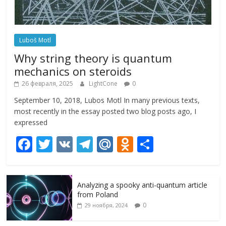
Luboš Motl
Why string theory is quantum
mechanics on steroids
26 февраля, 2025
LightCone
0
September 10, 2018, Lubos Motl In many previous texts,
most recently in the essay posted two blog posts ago, I
expressed
F
T
V
T
M
O
О
ac
w
K
el
ai
d
т
e
itt
e
l.
n
п
Analyzing a spooky anti-quantum article
b
er
gr
R
o
р
from Poland
o
a
u
kl
а
0
29 ноября, 2024
o
m
as
в