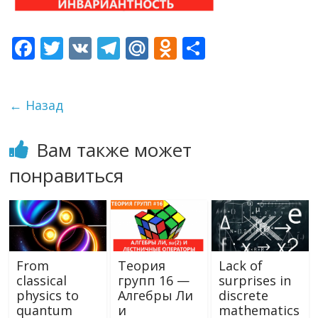
F
T
V
T
M
O
О
ac
w
K
el
ai
d
т
e
itt
e
l.
n
п
← Назад
b
er
gr
R
o
р
o
a
u
kl
а
Вам также может
o
m
as
в
понравиться
k
s
и
ni
т
ki
ь
From
Теория
Lack of
classical
групп 16 —
surprises in
physics to
Алгебры Ли
discrete
quantum
и
mathematics