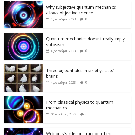
k
s
и
Why subjective quantum mechanics
allows objective science
ni
т
0
4 декабря, 2023
ki
ь
Quantum mechanics doesn’t really imply
solipsism
0
4 декабря, 2023
Three pigeonholes in six physicists’
brains
0
4 декабря, 2023
From classical physics to quantum
mechanics
0
10 ноября, 2023
Weinberg’s «deconstruction of the