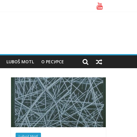
LUBOŠ MOTL
О РЕСУРСЕ
Luboš Motl