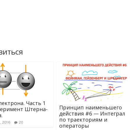
виться
лектрона. Часть 1
Принцип наименьшего
еримент Штерна-
действия #6 — Интеграл
.
по траекториям и
а, 2016
20
операторы