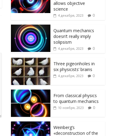
ni
т
allows objective
ki
ь
science
0
4 декабря, 2023
Quantum mechanics
doesn’t really imply
solipsism
0
4 декабря, 2023
Three pigeonholes in
six physicists’ brains
0
4 декабря, 2023
From classical physics
to quantum mechanics
0
10 ноября, 2023
Weinberg’s
«deconstruction of the