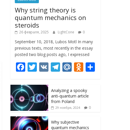
Why string theory is
quantum mechanics on
steroids
26 февраля, 2025
LightCone
0
September 10, 2018, Lubos Motl In many
previous texts, most recently in the essay
posted two blog posts ago, I expressed
F
T
V
T
M
O
О
ac
w
K
el
ai
d
т
e
itt
e
l.
n
п
Analyzing a spooky
b
er
gr
R
o
р
anti-quantum article
o
a
u
kl
а
from Poland
0
29 ноября, 2024
o
m
as
в
k
s
и
Why subjective
quantum mechanics