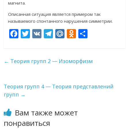
магнита.
Описанная ситуация является примером так
называемого спонтанного нарушения симметрии.
F
T
V
T
M
O
О
ac
w
K
el
ai
d
т
e
itt
e
l.
n
п
b
er
gr
R
o
р
←
Теория групп 2 — Изоморфизм
o
a
u
kl
а
o
m
as
в
k
s
и
Теория групп 4 — Теория представлений
групп
→
ni
т
ki
ь
Вам также может
понравиться