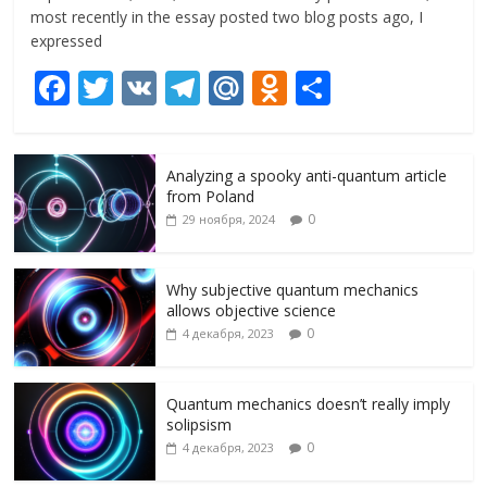
most recently in the essay posted two blog posts ago, I
expressed
F
T
V
T
M
O
О
ac
w
K
el
ai
d
т
e
itt
e
l.
n
п
Analyzing a spooky anti-quantum article
b
er
gr
R
o
р
from Poland
o
a
u
kl
а
0
29 ноября, 2024
o
m
as
в
k
s
и
Why subjective quantum mechanics
allows objective science
ni
т
0
4 декабря, 2023
ki
ь
Quantum mechanics doesn’t really imply
solipsism
0
4 декабря, 2023