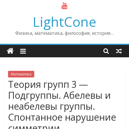
Skip
to
LightCone
content
Физика, математика, философия, история…
Математика
Теория групп 3 —
Подгруппы. Абелевы и
неабелевы группы.
Спонтанное нарушение
симметрии.