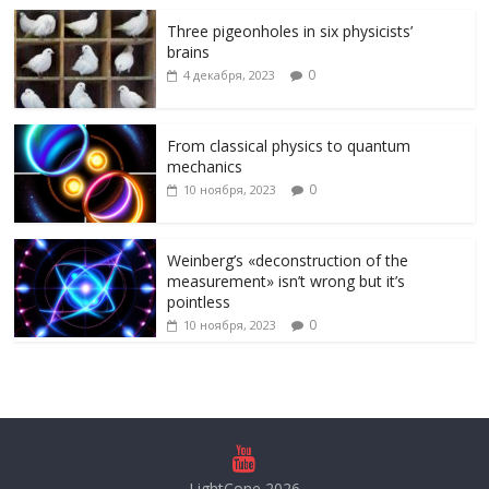
Three pigeonholes in six physicists’
brains
0
4 декабря, 2023
From classical physics to quantum
mechanics
0
10 ноября, 2023
Weinberg’s «deconstruction of the
measurement» isn’t wrong but it’s
pointless
0
10 ноября, 2023
LightCone 2026