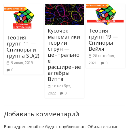
Кусочек
Теория
математики
групп 19 —
Теория
теории
Спиноры
групп 11 —
струн —
Вейля
Спиноры и
центрально
группа SU(2)
28 сентября,
е
9 июля, 2019
2021
0
расширение
0
алгебры
Витта
16 ноября,
2022
0
Добавить комментарий
Ваш адрес email не будет опубликован.
Обязательные