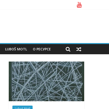
LUBOŠ MOTL
О РЕСУРСЕ
Luboš Motl