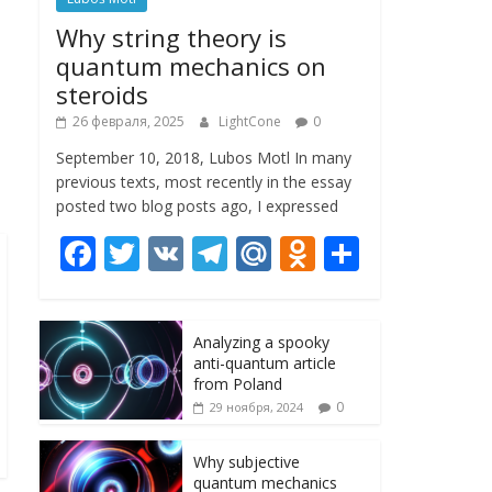
Why string theory is
quantum mechanics on
steroids
26 февраля, 2025
LightCone
0
September 10, 2018, Lubos Motl In many
previous texts, most recently in the essay
posted two blog posts ago, I expressed
F
T
V
T
M
O
О
ac
w
K
el
ai
d
т
e
itt
e
l.
n
п
Analyzing a spooky
b
er
gr
R
o
р
anti-quantum article
o
a
u
kl
а
from Poland
0
29 ноября, 2024
o
m
as
в
k
s
и
Why subjective
quantum mechanics