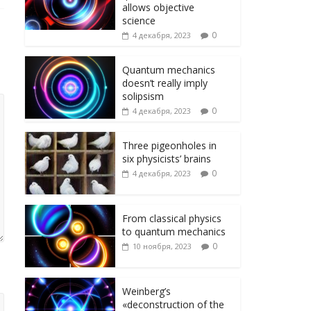
ni
т
allows objective
ki
ь
science
0
4 декабря, 2023
Quantum mechanics
doesn’t really imply
solipsism
0
4 декабря, 2023
Three pigeonholes in
six physicists’ brains
0
4 декабря, 2023
From classical physics
to quantum mechanics
0
10 ноября, 2023
Weinberg’s
«deconstruction of the