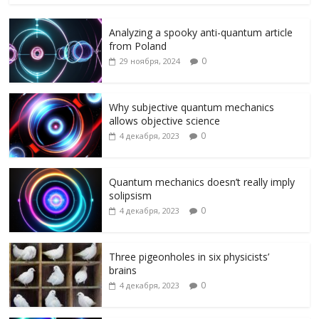
e
itt
e
l.
n
п
Analyzing a spooky anti-quantum article
b
er
gr
R
o
р
from Poland
o
a
u
kl
а
0
29 ноября, 2024
o
m
as
в
k
s
и
Why subjective quantum mechanics
allows objective science
ni
т
0
4 декабря, 2023
ki
ь
Quantum mechanics doesn’t really imply
solipsism
0
4 декабря, 2023
Three pigeonholes in six physicists’
brains
0
4 декабря, 2023