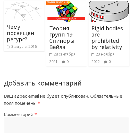
ni
т
ki
ь
Чему
Теория
Rigid bodies
посвящен
групп 19 —
are
ресурс?
Спиноры
prohibited
Вейля
by relativity
3 августа, 2016
28 сентября,
23 ноября,
2021
0
2022
0
Добавить комментарий
Ваш адрес email не будет опубликован.
Обязательные
поля помечены
*
Комментарий
*