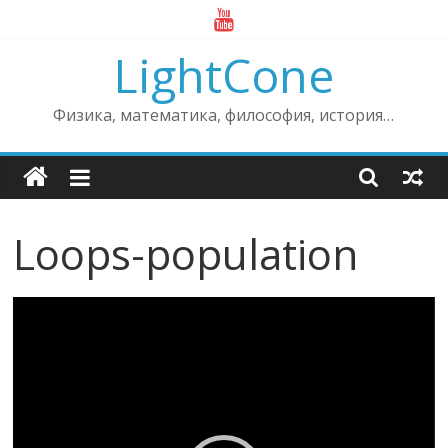
Skip
to
LightCone
content
Физика, математика, философия, история…
Loops-population
Видеоплеер