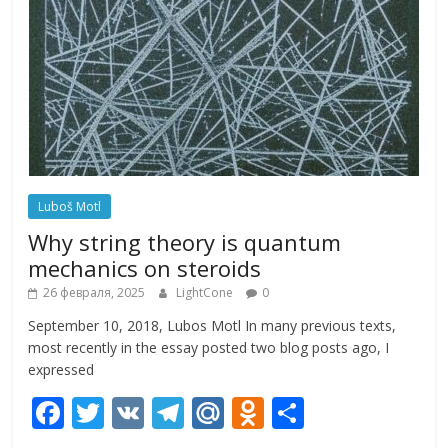
Luboš Motl
Why string theory is quantum
mechanics on steroids
26 февраля, 2025
LightCone
0
September 10, 2018, Lubos Motl In many previous texts,
most recently in the essay posted two blog posts ago, I
expressed
F
T
V
T
M
O
О
ac
w
K
el
ai
d
т