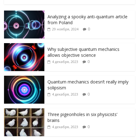
ac
w
K
el
ai
d
т
e
itt
e
l.
n
п
Analyzing a spooky anti-quantum article
b
er
gr
R
o
р
from Poland
o
a
u
kl
а
0
29 ноября, 2024
o
m
as
в
k
s
и
Why subjective quantum mechanics
allows objective science
ni
т
0
4 декабря, 2023
ki
ь
Quantum mechanics doesn’t really imply
solipsism
0
4 декабря, 2023
Three pigeonholes in six physicists’
brains
0
4 декабря, 2023