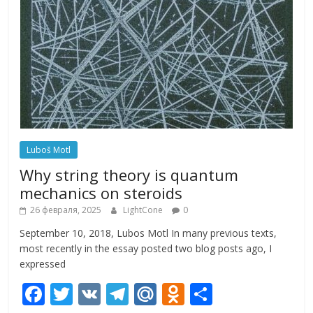
Luboš Motl
Why string theory is quantum
mechanics on steroids
26 февраля, 2025
LightCone
0
September 10, 2018, Lubos Motl In many previous texts,
most recently in the essay posted two blog posts ago, I
expressed
F
T
V
T
M
O
О