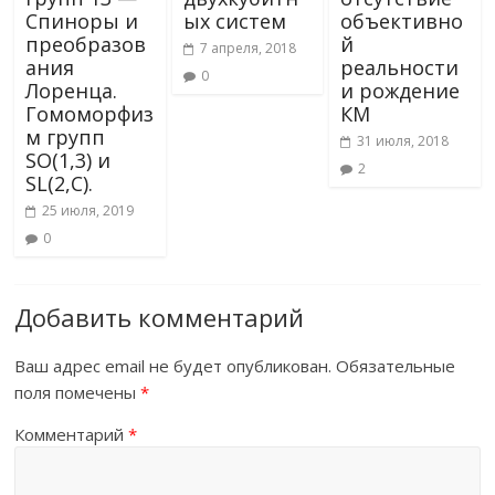
Спиноры и
ых систем
объективно
преобразов
й
7 апреля, 2018
ания
реальности
0
Лоренца.
и рождение
Гомоморфиз
КМ
м групп
31 июля, 2018
SO(1,3) и
2
SL(2,C).
25 июля, 2019
0
Добавить комментарий
Ваш адрес email не будет опубликован.
Обязательные
поля помечены
*
Комментарий
*