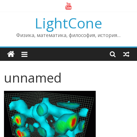
Skip
to
LightCone
content
Физика, математика, философия, история…
unnamed