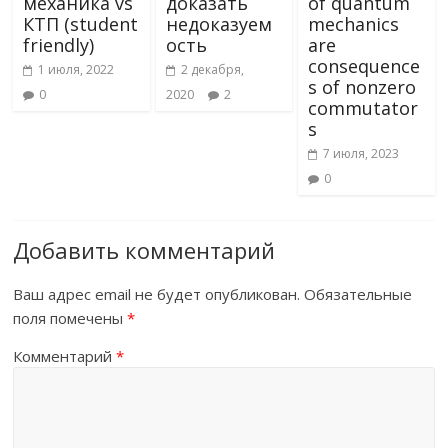
механика vs
доказать
of quantum
КТП (student
недоказуем
mechanics
friendly)
ость
are
consequence
1 июля, 2022
2 декабря,
s of nonzero
0
2020
2
commutator
s
7 июля, 2023
0
Добавить комментарий
Ваш адрес email не будет опубликован.
Обязательные
поля помечены
*
Комментарий
*