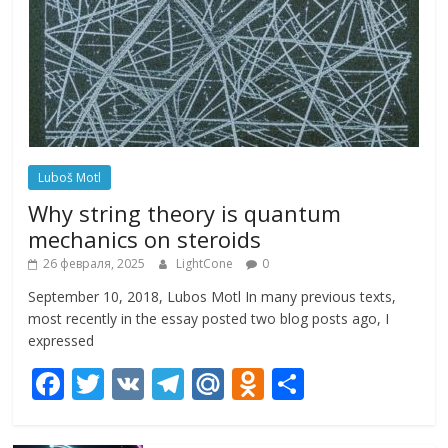
Luboš Motl
Why string theory is quantum
mechanics on steroids
26 февраля, 2025
LightCone
0
September 10, 2018, Lubos Motl In many previous texts,
most recently in the essay posted two blog posts ago, I
expressed
F
T
V
T
M
O
О
ac
w
K
el
ai
d
т
e
itt
e
l.
n
п