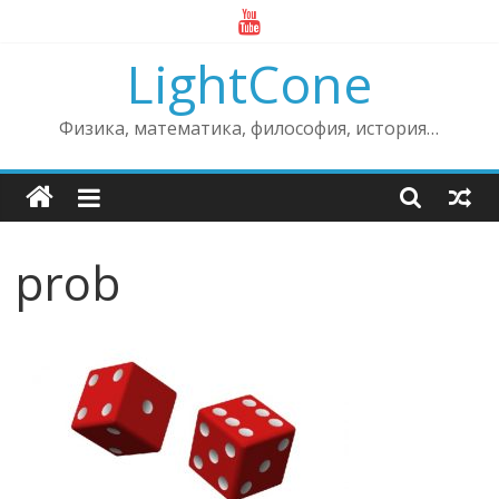
Skip
to
LightCone
content
Физика, математика, философия, история…
prob