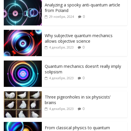
Analyzing a spooky anti-quantum article
b
er
gr
R
o
р
from Poland
o
a
u
kl
а
0
29 ноября, 2024
o
m
as
в
k
s
и
Why subjective quantum mechanics
allows objective science
ni
т
0
4 декабря, 2023
ki
ь
Quantum mechanics doesn’t really imply
solipsism
0
4 декабря, 2023
Three pigeonholes in six physicists’
brains
0
4 декабря, 2023
From classical physics to quantum