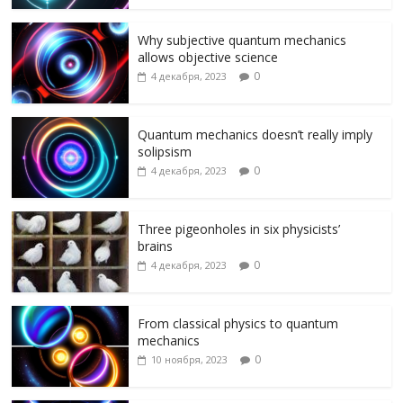
o
m
as
в
k
s
и
Why subjective quantum mechanics
allows objective science
ni
т
0
4 декабря, 2023
ki
ь
Quantum mechanics doesn’t really imply
solipsism
0
4 декабря, 2023
Three pigeonholes in six physicists’
brains
0
4 декабря, 2023
From classical physics to quantum
mechanics
0
10 ноября, 2023