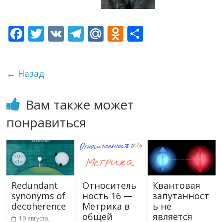
F
T
V
T
M
O
О
ac
w
K
el
ai
d
т
e
itt
e
l.
n
п
← Назад
b
er
gr
R
o
р
o
a
u
kl
а
Вам также может
o
m
as
в
понравиться
k
s
и
ni
т
ki
ь
Redundant
Относитель
Квантовая
synonyms of
ность 16 —
запутанност
decoherence
Метрика в
ь не
общей
является
19 августа,