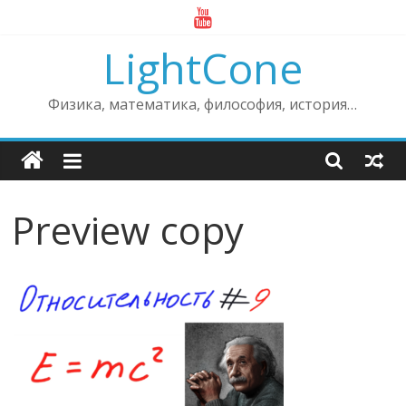
Skip
to
LightCone
content
Физика, математика, философия, история…
Preview copy