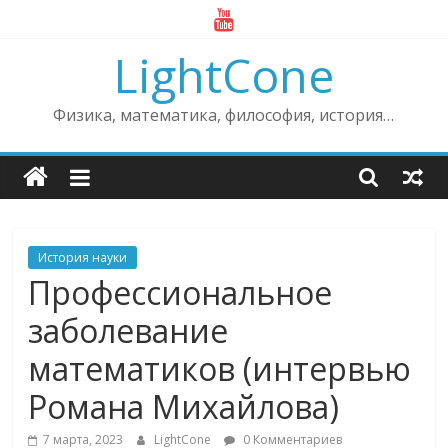
Skip
to
LightCone
content
Физика, математика, философия, история…
История науки
Профессиональное
заболевание
математиков (интервью
Романа Михайлова)
7 марта, 2023
LightCone
0 Комментариев