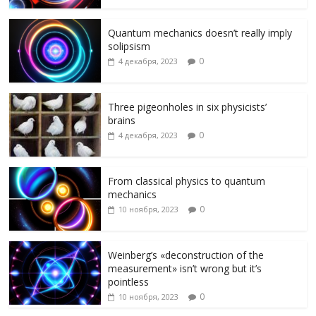
ki
ь
Quantum mechanics doesn’t really imply
solipsism
0
4 декабря, 2023
Three pigeonholes in six physicists’
brains
0
4 декабря, 2023
From classical physics to quantum
mechanics
0
10 ноября, 2023
Weinberg’s «deconstruction of the
measurement» isn’t wrong but it’s
pointless
0
10 ноября, 2023