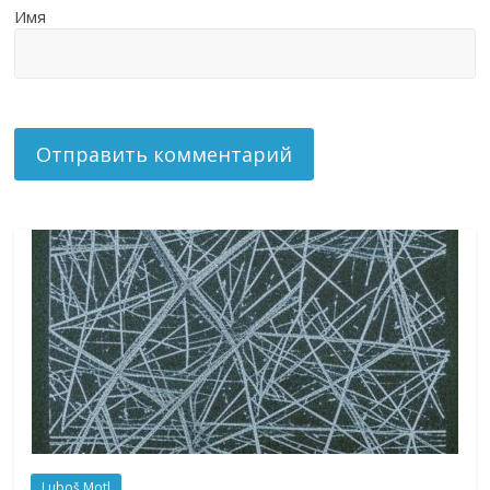
Имя
Luboš Motl