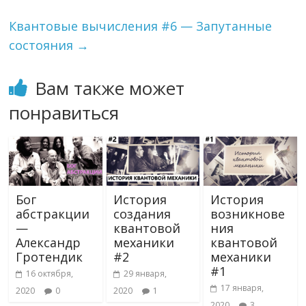
k
s
и
Квантовые вычисления #6 — Запутанные
ni
т
состояния
→
ki
ь
Вам также может
понравиться
Бог
История
История
абстракции
создания
возникнове
—
квантовой
ния
Александр
механики
квантовой
Гротендик
#2
механики
#1
16 октября,
29 января,
17 января,
2020
0
2020
1
2020
3