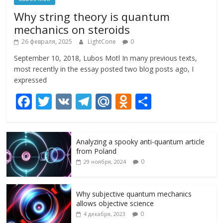
Why string theory is quantum
mechanics on steroids
26 февраля, 2025
LightCone
0
September 10, 2018, Lubos Motl In many previous texts,
most recently in the essay posted two blog posts ago, I
expressed
F
T
V
T
M
O
О
ac
w
K
el
ai
d
т
e
itt
e
l.
n
п
Analyzing a spooky anti-quantum article
b
er
gr
R
o
р
from Poland
o
a
u
kl
а
0
29 ноября, 2024
o
m
as
в
k
s
и
Why subjective quantum mechanics
allows objective science
ni
т
0
4 декабря, 2023