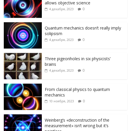
allows objective science
ni
т
0
4 декабря, 2023
ki
ь
Quantum mechanics doesn’t really imply
solipsism
0
4 декабря, 2023
Three pigeonholes in six physicists’
brains
0
4 декабря, 2023
From classical physics to quantum
mechanics
0
10 ноября, 2023
Weinberg’s «deconstruction of the
measurement» isn’t wrong but it’s