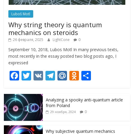
Luboš Motl
Why string theory is quantum
mechanics on steroids
26 февраля, 2025
LightCone
0
September 10, 2018, Lubos Motl In many previous texts,
most recently in the essay posted two blog posts ago, I
expressed
F
T
V
T
M
O
О
ac
w
K
el
ai
d
т
e
itt
e
l.
n
п
Analyzing a spooky anti-quantum article
b
er
gr
R
o
р
from Poland
o
a
u
kl
а
0
29 ноября, 2024
o
m
as
в
k
s
и
Why subjective quantum mechanics