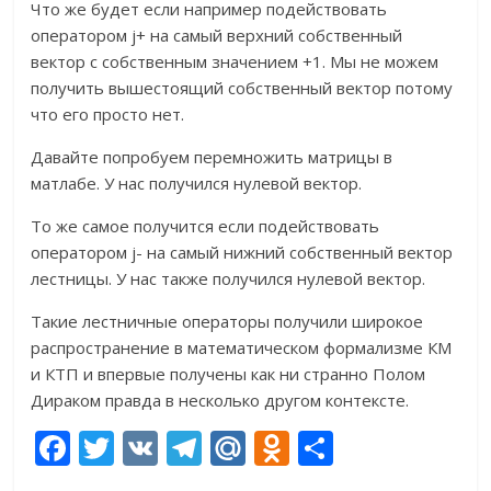
Что же будет если например подействовать
оператором j+ на самый верхний собственный
вектор с собственным значением +1. Мы не можем
получить вышестоящий собственный вектор потому
что его просто нет.
Давайте попробуем перемножить матрицы в
матлабе. У нас получился нулевой вектор.
То же самое получится если подействовать
оператором j- на самый нижний собственный вектор
лестницы. У нас также получился нулевой вектор.
Такие лестничные операторы получили широкое
распространение в математическом формализме КМ
и КТП и впервые получены как ни странно Полом
Дираком правда в несколько другом контексте.
F
T
V
T
M
O
О
ac
w
K
el
ai
d
т