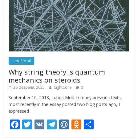
Luboš Motl
Why string theory is quantum
mechanics on steroids
26 февраля, 2025
LightCone
0
September 10, 2018, Lubos Motl In many previous texts,
most recently in the essay posted two blog posts ago, I
expressed
F
T
V
T
M
O
О
ac
w
K
el
ai
d
т