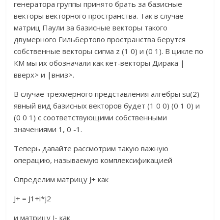
генератора группы принято брать за базисные
векторы векторного пространства. Так в случае
матриц Паули за базисные векторы такого
двумерного Гильбертово пространства берутся
собственные векторы сигма z (1 0) и (0 1). В цикле по
КМ мы их обозначали как кет-векторы Дирака |
вверх> и |вниз>.
В случае трехмерного представления алгебры su(2)
явный вид базисных векторов будет (1 0 0) (0 1 0) и
(0 0 1) с соответствующими собственными
значениями 1, 0 -1.
Теперь давайте рассмотрим такую важную
операцию, называемую комплексификацией
Определим матрицу J+ как
J+ = J1+i*j2
и матрицу J- как