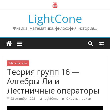
Skip
to
LightCone
content
Физика, математика, философия, история…
Математика
Теория групп 16 —
Алгебры Ли и
Лестничные операторы
22 сентября, 2021
LightCone
0 Комментариев