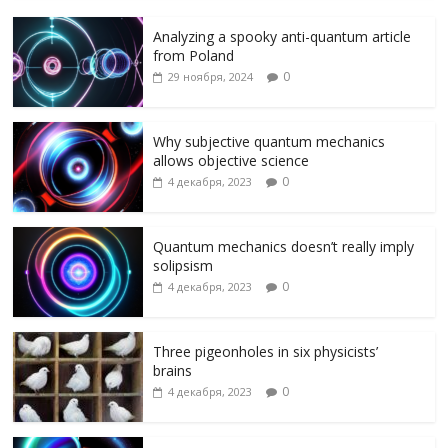
e
itt
e
l.
n
п
Analyzing a spooky anti-quantum article
b
er
gr
R
o
р
from Poland
o
a
u
kl
а
0
29 ноября, 2024
o
m
as
в
k
s
и
Why subjective quantum mechanics
allows objective science
ni
т
0
4 декабря, 2023
ki
ь
Quantum mechanics doesn’t really imply
solipsism
0
4 декабря, 2023
Three pigeonholes in six physicists’
brains
0
4 декабря, 2023