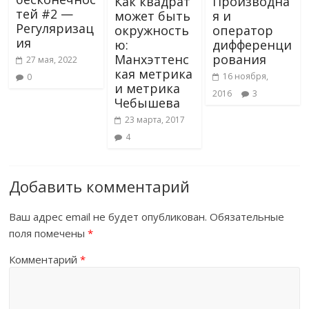
Как квадрат
Производна
тей #2 —
может быть
я и
Регуляризац
окружность
оператор
ия
ю:
дифференци
Манхэттенс
рования
27 мая, 2022
кая метрика
16 ноября,
0
и метрика
2016
3
Чебышева
23 марта, 2017
4
Добавить комментарий
Ваш адрес email не будет опубликован.
Обязательные
поля помечены
*
Комментарий
*