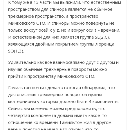
К тому же в 13 части мы выяснили, что естественным
пространством для спинора является не обычное
трехмерное пространство, а пространство
Минковского СТО. И спиноры можно повернуть не
только вокруг осей x y z, но и вокруг оси t – времени.
И естественной для них является группа SL(2,C),
являющаяся двойным покрытием группы Лоренца
SO(1,3).
Удивительно как все взаимосвязано друг с другом и
изучая обычные трехмерные повороты можно
прийти к пространству Минковского СТО.
Гамильтон почти сделал это когда обнаружил, что
для описания трехмерных поворотов нужны
кватернионы у которых должно быть 4 компоненты.
Сейчас мы конечно можем предположить, что
четвертая компонента должна иметь какое-то
отношение ко времени. Гамильтон жил в другом
веке и понятия не имел, что открыл что-то