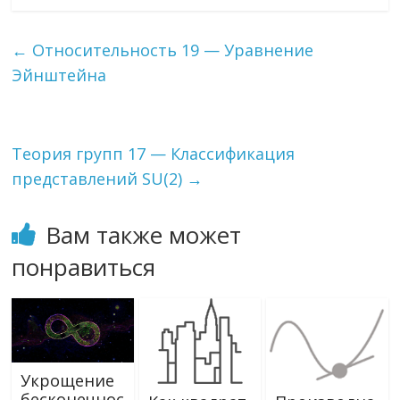
e
itt
e
l.
n
п
b
er
gr
R
o
р
←
Относительность 19 — Уравнение
o
a
u
kl
а
Эйнштейна
o
m
as
в
k
s
и
Теория групп 17 — Классификация
ni
т
представлений SU(2)
→
ki
ь
Вам также может
понравиться
Укрощение
бесконечнос