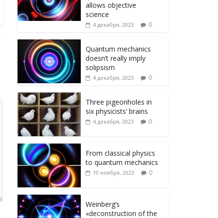
ni
т
allows objective
ki
ь
science
0
4 декабря, 2023
Quantum mechanics
doesn’t really imply
solipsism
0
4 декабря, 2023
Three pigeonholes in
six physicists’ brains
0
4 декабря, 2023
From classical physics
to quantum mechanics
0
10 ноября, 2023
Weinberg’s
«deconstruction of the