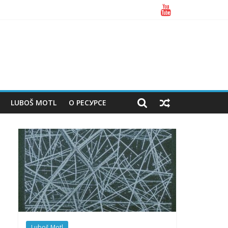
LUBOŠ MOTL
О РЕСУРСЕ
Luboš Motl