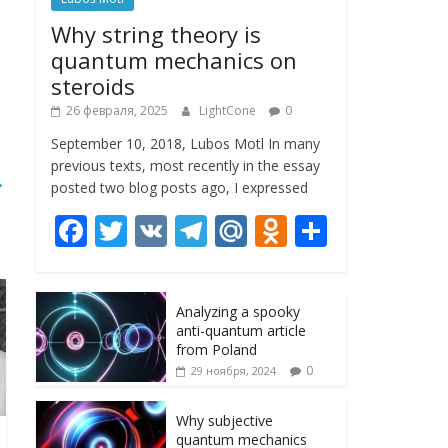
Why string theory is
quantum mechanics on
steroids
26 февраля, 2025
LightCone
0
September 10, 2018, Lubos Motl In many
previous texts, most recently in the essay
→
posted two blog posts ago, I expressed
F
T
V
T
M
O
О
ac
w
K
el
ai
d
т
e
itt
e
l.
n
п
Analyzing a spooky
b
er
gr
R
o
р
anti-quantum article
o
a
u
kl
а
from Poland
0
29 ноября, 2024
o
m
as
в
k
s
и
Why subjective
quantum mechanics