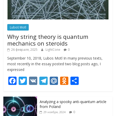
Luboš Motl
Why string theory is quantum
mechanics on steroids
26 февраля, 2025
LightCone
0
September 10, 2018, Lubos Motl In many previous texts,
most recently in the essay posted two blog posts ago, I
expressed
F
T
V
T
M
O
О
ac
w
K
el
ai
d
т
e
itt
e
l.
n
п
Analyzing a spooky anti-quantum article
b
er
gr
R
o
р
from Poland
o
a
u
kl
а
0
29 ноября, 2024