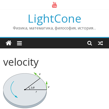
Skip
to
LightCone
content
Физика, математика, философия, история…
velocity