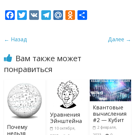
F
T
V
T
M
O
О
ac
w
K
el
ai
d
т
e
itt
e
l.
n
п
← Назад
Далее →
b
er
gr
R
o
р
o
a
u
kl
а
Вам также может
o
m
as
в
понравиться
k
s
и
ni
т
ki
ь
Квантовые
вычисления
Уравнения
#2 — Кубит
Эйнштейна
Почему
2 февраля,
10 октября,
нельзя
2023
0