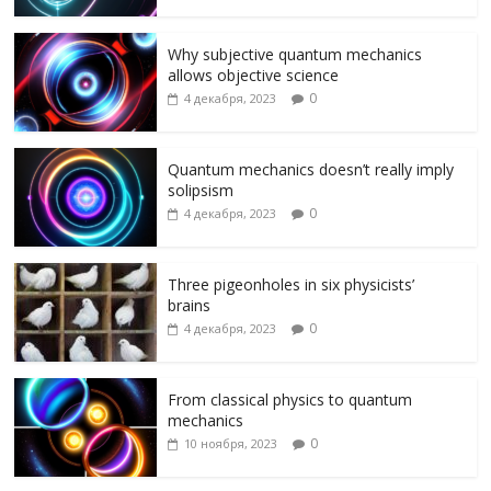
o
m
as
в
k
s
и
Why subjective quantum mechanics
allows objective science
ni
т
0
4 декабря, 2023
ki
ь
Quantum mechanics doesn’t really imply
solipsism
0
4 декабря, 2023
Three pigeonholes in six physicists’
brains
0
4 декабря, 2023
From classical physics to quantum
mechanics
0
10 ноября, 2023