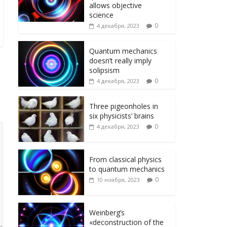
ni
т
allows objective
ki
ь
science
0
4 декабря, 2023
Quantum mechanics
doesn’t really imply
solipsism
0
4 декабря, 2023
Three pigeonholes in
six physicists’ brains
0
4 декабря, 2023
From classical physics
to quantum mechanics
0
10 ноября, 2023
Weinberg’s
«deconstruction of the