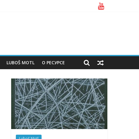
LUBOŠ MOTL
О РЕСУРСЕ
Luboš Motl