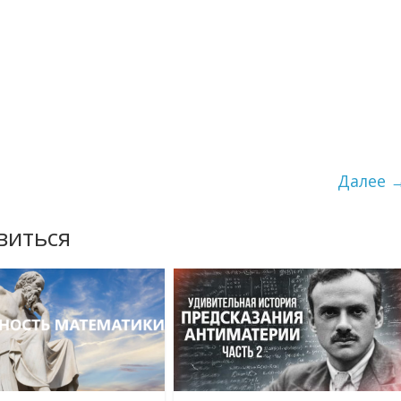
Далее 
виться