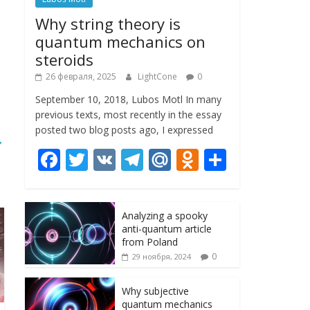
Why string theory is
quantum mechanics on
steroids
26 февраля, 2025
LightCone
0
September 10, 2018, Lubos Motl In many
previous texts, most recently in the essay
posted two blog posts ago, I expressed
→
F
T
V
T
M
O
О
ac
w
K
el
ai
d
т
e
itt
e
l.
n
п
Analyzing a spooky
b
er
gr
R
o
р
anti-quantum article
o
a
u
kl
а
from Poland
0
29 ноября, 2024
o
m
as
в
k
s
и
Why subjective
quantum mechanics