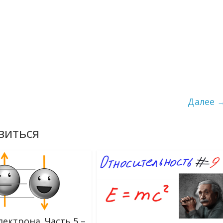
Далее 
виться
лектрона. Часть 5 –