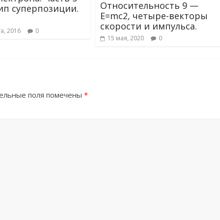
Относительность 9 —
п суперпозиции.
E=mc2, четыре-векторы
скорости и импульса.
та, 2016
0
15 мая, 2020
0
ельные поля помечены
*