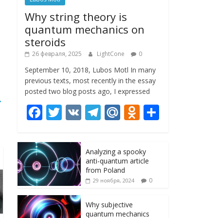
Why string theory is
quantum mechanics on
steroids
26 февраля, 2025
LightCone
0
September 10, 2018, Lubos Motl In many
previous texts, most recently in the essay
posted two blog posts ago, I expressed
→
F
T
V
T
M
O
О
ac
w
K
el
ai
d
т
e
itt
e
l.
n
п
Analyzing a spooky
b
er
gr
R
o
р
anti-quantum article
o
a
u
kl
а
from Poland
0
29 ноября, 2024
o
m
as
в
k
s
и
Why subjective
quantum mechanics