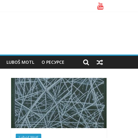
LUBOŠ MOTL
О РЕСУРСЕ
Luboš Motl