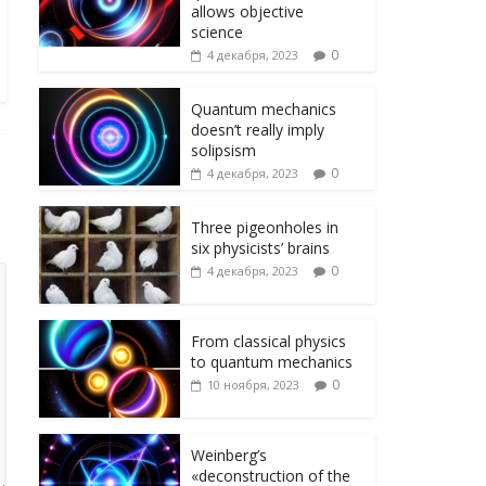
ni
т
allows objective
ki
ь
science
0
4 декабря, 2023
Quantum mechanics
doesn’t really imply
solipsism
0
4 декабря, 2023
Three pigeonholes in
six physicists’ brains
0
4 декабря, 2023
From classical physics
to quantum mechanics
0
10 ноября, 2023
Weinberg’s
«deconstruction of the