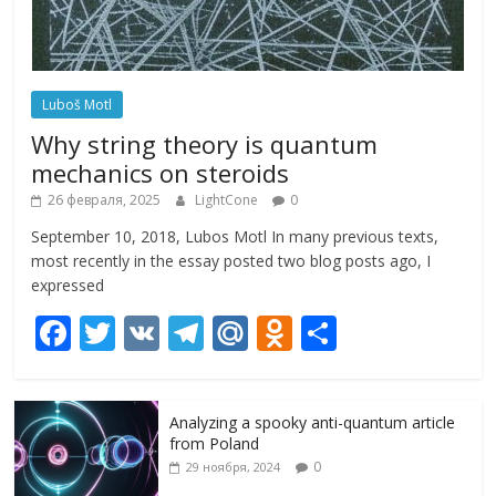
Luboš Motl
Why string theory is quantum
mechanics on steroids
26 февраля, 2025
LightCone
0
September 10, 2018, Lubos Motl In many previous texts,
most recently in the essay posted two blog posts ago, I
expressed
F
T
V
T
M
O
О
ac
w
K
el
ai
d
т
e
itt
e
l.
n
п
Analyzing a spooky anti-quantum article
b
er
gr
R
o
р
from Poland
o
a
u
kl
а
0
29 ноября, 2024