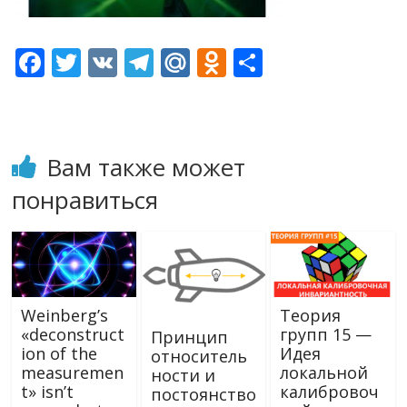
F
T
V
T
M
O
О
ac
w
K
el
ai
d
т
e
itt
e
l.
n
п
b
er
gr
R
o
р
Вам также может
o
a
u
kl
а
понравиться
o
m
as
в
k
s
и
ni
т
ki
ь
Weinberg’s
Теория
«deconstruct
групп 15 —
Принцип
ion of the
Идея
относитель
measuremen
локальной
ности и
t» isn’t
калибровоч
постоянство