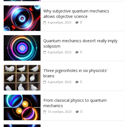
o
m
as
в
k
s
и
Why subjective quantum mechanics
allows objective science
ni
т
0
4 декабря, 2023
ki
ь
Quantum mechanics doesn’t really imply
solipsism
0
4 декабря, 2023
Three pigeonholes in six physicists’
brains
0
4 декабря, 2023
From classical physics to quantum
mechanics
0
10 ноября, 2023