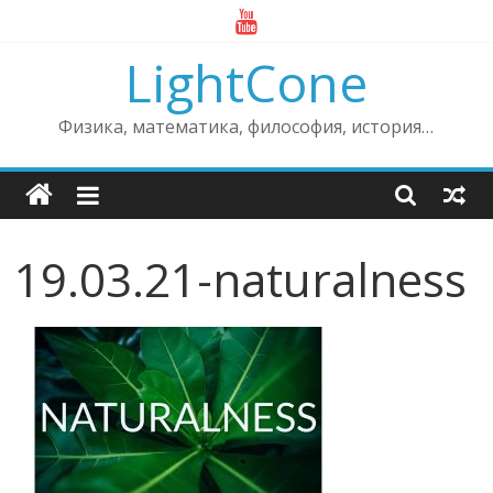
Skip
to
LightCone
content
Физика, математика, философия, история…
19.03.21-naturalness