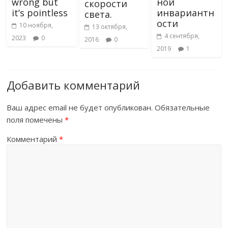
wrong but
ной
скорости
it’s pointless
инвариантн
света.
ости
10 ноября,
13 октября,
4 сентября,
2023
0
2016
0
2019
1
Добавить комментарий
Ваш адрес email не будет опубликован.
Обязательные
поля помечены
*
Комментарий
*