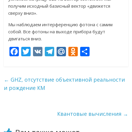
получим исходный базисный вектор «движется
сверху вниз».
Мы наблюдаем интерференцию фотона с самим
собой. Все фотоны на выходе прибора будут
двигаться вниз.
F
T
V
T
M
O
О
ac
w
K
el
ai
d
т
e
itt
e
l.
n
п
b
er
gr
R
o
р
←
GHZ, отсутствие объективной реальности
o
a
u
kl
а
и рождение КМ
o
m
as
в
k
s
и
Квантовые вычисления
→
ni
т
ki
ь