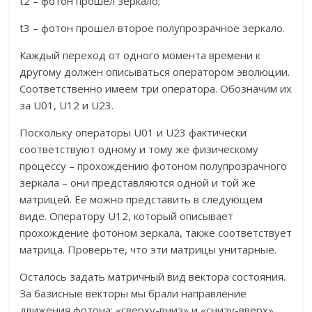
t2 – фотон прошел зеркало;
t3 – фотон прошел второе полупрозрачное зеркало.
Каждый переход от одного момента времени к
другому должен описываться оператором эволюции.
Соответственно имеем три оператора. Обозначим их
за U01, U12 и U23.
Поскольку операторы U01 и U23 фактически
соответствуют одному и тому же физическому
процессу – прохождению фотоном полупрозрачного
зеркала – они представляются одной и той же
матрицей. Ее можно представить в следующем
виде. Оператору U12, который описывает
прохождение фотоном зеркала, также соответствует
матрица. Проверьте, что эти матрицы унитарные.
Осталось задать матричный вид вектора состояния.
За базисные векторы мы брали направление
движения фотона: «сверху-вниз» и «снизу-вверх».