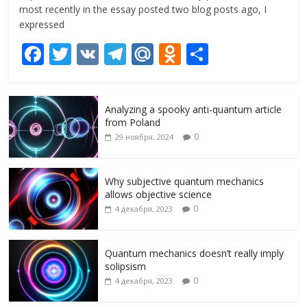
most recently in the essay posted two blog posts ago, I
expressed
F
T
V
T
M
O
О
ac
w
K
el
ai
d
т
e
itt
e
l.
n
п
Analyzing a spooky anti-quantum article
b
er
gr
R
o
р
from Poland
o
a
u
kl
а
0
29 ноября, 2024
o
m
as
в
k
s
и
Why subjective quantum mechanics
allows objective science
ni
т
0
4 декабря, 2023
ki
ь
Quantum mechanics doesn’t really imply
solipsism
0
4 декабря, 2023