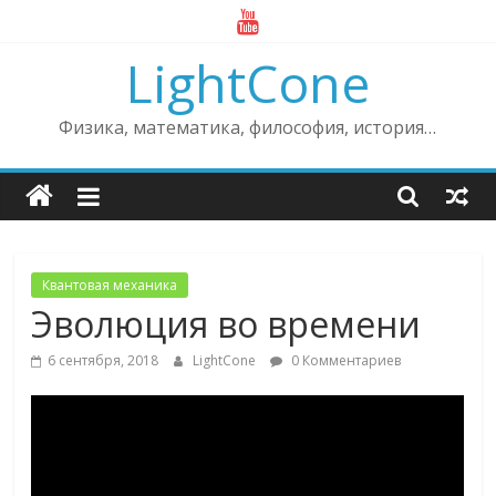
Skip
to
LightCone
content
Физика, математика, философия, история…
Квантовая механика
Эволюция во времени
6 сентября, 2018
LightCone
0 Комментариев