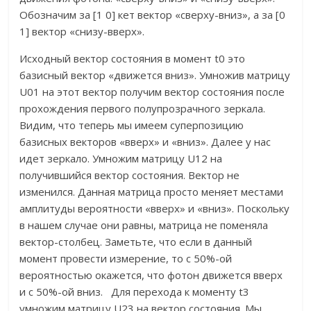
Обозначим за [1 0] кет вектор «сверху-вниз», а за [0
1] вектор «снизу-вверх».
Исходный вектор состояния в момент t0 это
базисный вектор «движется вниз». Умножив матрицу
U01 на этот вектор получим вектор состояния после
прохождения первого полупрозрачного зеркала.
Видим, что теперь мы имеем суперпозицию
базисных векторов «вверх» и «вниз». Далее у нас
идет зеркало. Умножим матрицу U12 на
получившийся вектор состояния. Вектор не
изменился. Данная матрица просто меняет местами
амплитуды вероятности «вверх» и «вниз». Поскольку
в нашем случае они равны, матрица не поменяла
вектор-столбец. Заметьте, что если в данный
момент провести измерение, то с 50%-ой
вероятностью окажется, что фотон движется вверх
и с 50%-ой вниз. Для перехода к моменту t3
умножим матрицу U23 на вектор состояния. Мы