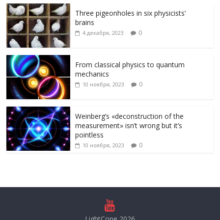
Three pigeonholes in six physicists’
brains
0
4 декабря, 2023
From classical physics to quantum
mechanics
0
10 ноября, 2023
Weinberg’s «deconstruction of the
measurement» isn’t wrong but it’s
pointless
0
10 ноября, 2023
LightCone 2026