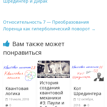
o
a
u
kl
а
Шредингер и Дирак
o
m
as
в
k
s
и
Относительность 7 — Преобразования
ni
т
Лоренца как гиперболический поворот
→
ki
ь
Вам также может
понравиться
История
создания
Квантовая
Кот
квантовой
логика
Шредингера
механики
19 июля, 2018
12 октября,
#3: Паули и
0
2018
0