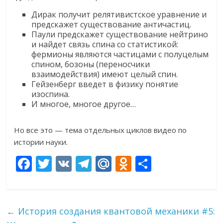
Дирак получит релятивистское уравнение и
предскажет существование античастиц.
Паули предскажет существование нейтрино
и найдет связь спина со статистикой:
фермионы являются частицами с полуцелым
спином, бозоны (переносчики
взаимодействия) имеют целый спин.
Гейзенберг введет в физику понятие
изоспина.
И многое, многое другое…
Но все это — тема отдельных циклов видео по
истории науки.
F
T
V
T
M
O
О
ac
w
K
el
ai
d
т
e
itt
e
l.
n
п
b
er
gr
R
o
р
←
История создания квантовой механики #5: