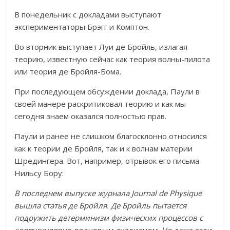
В понедельник с докладами выступают
экспериментаторы Брэгг и Комптон.
Во вторник выступает Луи де Бройль, излагая
теорию, известную сейчас как теория волны-пилота
или теория де Бройля-Бома.
При последующем обсуждении доклада, Паули в
своей манере раскритиковал теорию и как мы
сегодня знаем оказался полностью прав.
Паули и ранее не слишком благосклонно относился
как к теории де Бройля, так и к волнам материи
Шредингера. Вот, например, отрывок его письма
Нильсу Бору:
В последнем выпуске журнала
Journal
de
Physique
вышла статья де Бройля. Де Бройль пытается
подружить детерминизм физических процессов с
корпускулярно-волновым дуализмом. Но даже если