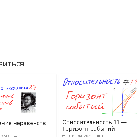
виться
Относительность 11 —
ние неравенств
Горизонт событий
10 июля, 2020
1
, 2018
1