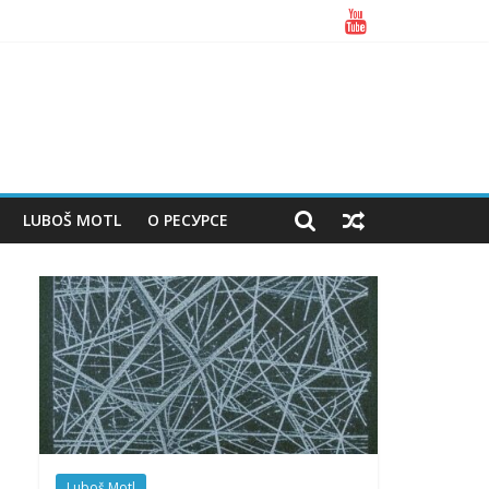
LUBOŠ MOTL
О РЕСУРСЕ
Luboš Motl