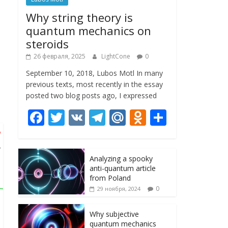
Why string theory is
quantum mechanics on
steroids
26 февраля, 2025
LightCone
0
September 10, 2018, Lubos Motl In many
previous texts, most recently in the essay
posted two blog posts ago, I expressed
F
T
V
T
M
O
О
ac
w
K
el
ai
d
т
e
itt
e
l.
n
п
Analyzing a spooky
b
er
gr
R
o
р
anti-quantum article
o
a
u
kl
а
from Poland
0
29 ноября, 2024
o
m
as
в
k
s
и
Why subjective
quantum mechanics