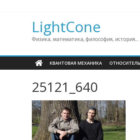
Skip
to
content
LightCone
Физика, математика, философия, история…
КВАНТОВАЯ МЕХАНИКА
ОТНОСИТЕЛ
25121_640