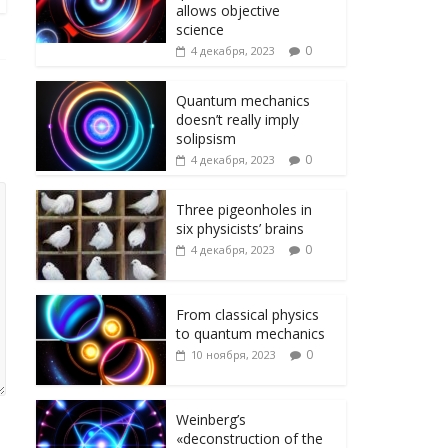
ni
т
allows objective
ki
ь
science
0
4 декабря, 2023
Quantum mechanics
doesn’t really imply
solipsism
0
4 декабря, 2023
Three pigeonholes in
six physicists’ brains
0
4 декабря, 2023
From classical physics
to quantum mechanics
0
10 ноября, 2023
Weinberg’s
«deconstruction of the