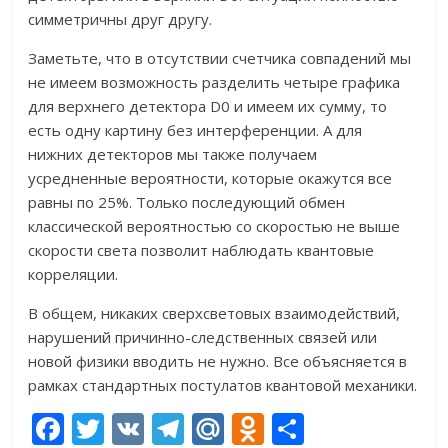
симметричны друг другу.
Заметьте, что в отсутствии счетчика совпадений мы
не имеем возможность разделить четыре графика
для верхнего детектора D0 и имеем их сумму, то
есть одну картину без интерференции. А для
нижних детекторов мы также получаем
усредненные вероятности, которые окажутся все
равны по 25%. Только последующий обмен
классической вероятностью со скоростью не выше
скорости света позволит наблюдать квантовые
корреляции.
В общем, никаких сверхсветовых взаимодействий,
нарушений причинно-следственных связей или
новой физики вводить не нужно. Все объясняется в
рамках стандартных постулатов квантовой механики.
F
T
V
T
M
O
О