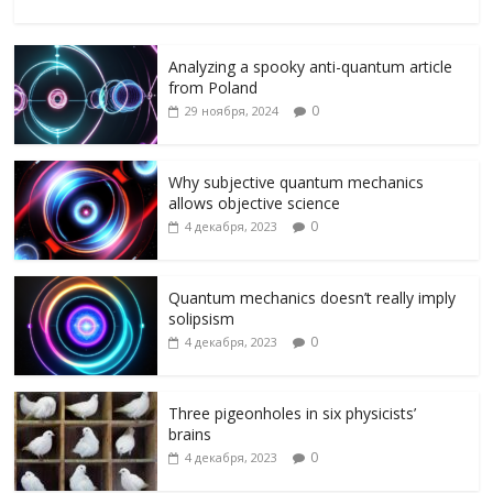
ac
w
K
el
ai
d
т
e
itt
e
l.
n
п
Analyzing a spooky anti-quantum article
b
er
gr
R
o
р
from Poland
o
a
u
kl
а
0
29 ноября, 2024
o
m
as
в
k
s
и
Why subjective quantum mechanics
allows objective science
ni
т
0
4 декабря, 2023
ki
ь
Quantum mechanics doesn’t really imply
solipsism
0
4 декабря, 2023
Three pigeonholes in six physicists’
brains
0
4 декабря, 2023