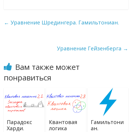
ac
w
K
el
ai
d
т
e
itt
e
l.
n
п
b
er
gr
R
o
р
←
Уравнение Шредингера. Гамильтониан.
o
a
u
kl
а
o
m
as
в
k
s
и
Уравнение Гейзенберга
→
ni
т
Вам также может
ki
ь
понравиться
Парадокс
Квантовая
Гамильтони
Харди.
логика
ан.