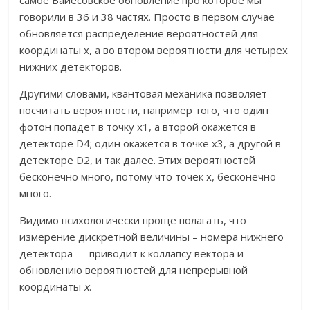
самое Байесовское обновление про которое мы
говорили в 36 и 38 частях. Просто в первом случае
обновляется распределение вероятностей для
координаты x, а во втором вероятности для четырех
нижних детекторов.
Другими словами, квантовая механика позволяет
посчитать вероятности, например того, что один
фотон попадет в точку x1, а второй окажется в
детекторе D4; один окажется в точке х3, а другой в
детекторе D2, и так далее. Этих вероятностей
бесконечно много, потому что точек x, бесконечно
много.
Видимо психологически проще полагать, что
измерение дискретной величины – номера нижнего
детектора — приводит к коллапсу вектора и
обновлению вероятностей для непрерывной
координаты
x
.