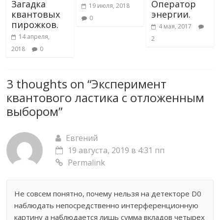
Загадка
Оператор
19 июля, 2018
квантовых
энергии.
0
пирожков.
4 мая, 2017
14 апреля,
2
2018
0
3 thoughts on “
Эксперимент
квантового ластика с отложенным
выбором
”
Евгений
19 августа, 2019 в 4:31 пп
Permalink
Не совсем понятно, почему нельзя на детекторе D0
наблюдать непосредственно интерференционную
картину а наблюдается лишь сумма вкладов четырех