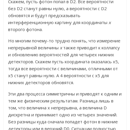
Скажем, пусть фотон попал в D2. Все вероятности
без D2 станут равны нулю, а вероятности с D2
обновятся и будут предсказывать
интерференционную картину для координаты
x
второго фотона.
Но многим почему-то трудно понять, что измерение
непрерывной величины
x
также приводит к коллапсу
и обновлению вероятностей для четырех нижних
детекторов. Скажем пусть координата оказалась x5,
тогда все вероятности с величинами, отличными от
x5 станут равны нулю. А 4 вероятности с x5 для
нижних детекторов обновятся.
Эти два процесса симметричны и приводят к одним и
тем же физическим результатам. Разница лишь в
том, что величина x непрерывна, а величина D
дискретна и принимает одно из четырех значений.
Без разницы куда сначала попадет фотон в нижние
детекторы или в верхний D0. Ситуации полностью