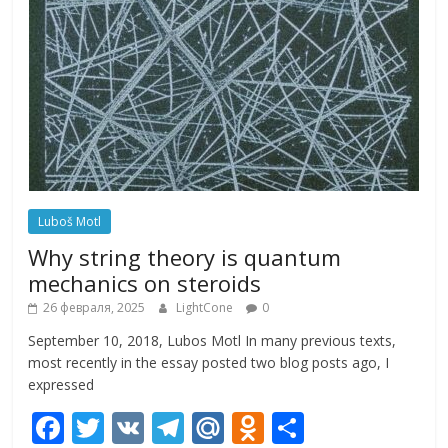
Luboš Motl
Why string theory is quantum
mechanics on steroids
26 февраля, 2025
LightCone
0
September 10, 2018, Lubos Motl In many previous texts,
most recently in the essay posted two blog posts ago, I
expressed
F
T
V
T
M
O
О