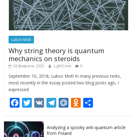
Luboš Motl
Why string theory is quantum
mechanics on steroids
26 февраля, 2025
LightCone
0
September 10, 2018, Lubos Motl In many previous texts,
most recently in the essay posted two blog posts ago, I
expressed
F
T
V
T
M
O
О
ac
w
K
el
ai
d
т
e
itt
e
l.
n
п
Analyzing a spooky anti-quantum article
b
er
gr
R
o
р
from Poland