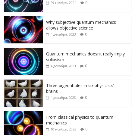
o
a
u
kl
а
0
29 ноября, 2024
o
m
as
в
k
s
и
Why subjective quantum mechanics
allows objective science
ni
т
0
4 декабря, 2023
ki
ь
Quantum mechanics doesn’t really imply
solipsism
0
4 декабря, 2023
Three pigeonholes in six physicists’
brains
0
4 декабря, 2023
From classical physics to quantum
mechanics
0
10 ноября, 2023