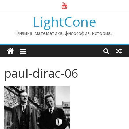
Skip
to
LightCone
content
Физика, математика, философия, история…
paul-dirac-06