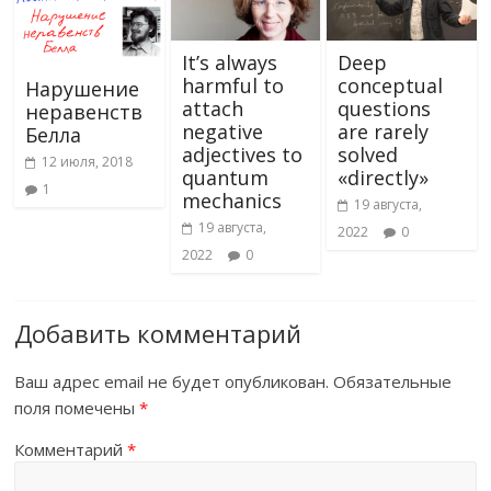
ki
ь
It’s always
Deep
harmful to
conceptual
Нарушение
attach
questions
неравенств
negative
are rarely
Белла
adjectives to
solved
12 июля, 2018
quantum
«directly»
1
mechanics
19 августа,
19 августа,
2022
0
2022
0
Добавить комментарий
Ваш адрес email не будет опубликован.
Обязательные
поля помечены
*
Комментарий
*