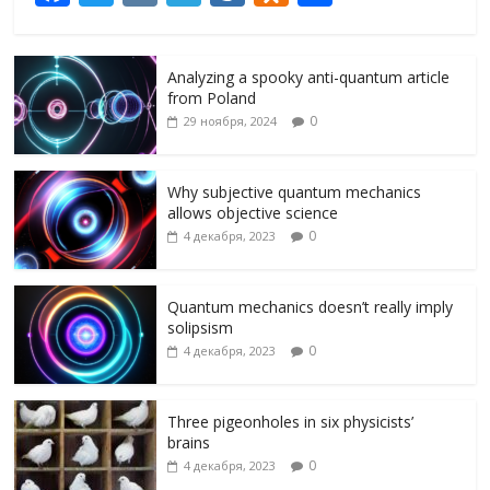
ac
w
K
el
ai
d
т
e
itt
e
l.
n
п
Analyzing a spooky anti-quantum article
b
er
gr
R
o
р
from Poland
o
a
u
kl
а
0
29 ноября, 2024
o
m
as
в
k
s
и
Why subjective quantum mechanics
allows objective science
ni
т
0
4 декабря, 2023
ki
ь
Quantum mechanics doesn’t really imply
solipsism
0
4 декабря, 2023
Three pigeonholes in six physicists’
brains
0
4 декабря, 2023