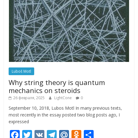
Luboš Motl
Why string theory is quantum
mechanics on steroids
26 февраля, 2025
LightCone
0
September 10, 2018, Lubos Motl In many previous texts,
most recently in the essay posted two blog posts ago, I
expressed
F
T
V
T
M
O
О