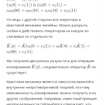
(
c
0
|
0
⟩
+
c
1
|
1
⟩
)
⊗
(
c
0
|
0
⟩
+
c
1
|
1
⟩
)
=
c
0
c
0
|
00
⟩
+
c
0
c
1
|
01
⟩
+
c
1
c
0
|
10
⟩
+
c
1
c
1
|
11
⟩
Но ведь с другой стороны все операторы в
квантовой механике линейны. Можно раскрыть
скобки и действовать оператором на каждое из
слагаемых по отдельности:
K
^
|
ψ
⟩
=
K
^
(
c
0
|
0
⟩
+
c
1
|
1
⟩
)
=
c
=
0
K
^
|
0
⟩
+
c
1
K
^
|
1
⟩
c
0
|
00
⟩
+
c
1
|
11
⟩
Мы получили два разных результата для операции
K
ψ
^
⟩
|
K
^
клонирования
, следовательно оператор
не
существует.
Квантовая механика является самосогласованной и
внутренне непротиворечивой теорией, поэтому
невозможность клонирования можно получить и из
других соображений. Например, известный принцип
неопределенности Гейзенберга утверждает, что