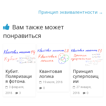
o
m
as
в
k
s
и
Принцип эквивалентности
→
ni
т
Вам также может
ki
ь
понравиться
Кубит.
Квантовая
Принцип
Поляризаци
логика
суперпозиц
я фотона.
ии
19 июля, 2018
3 февраля,
27 января,
0
2018
3
2018
0