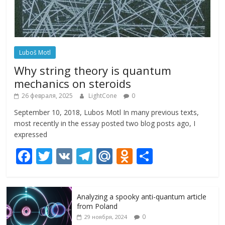
Luboš Motl
Why string theory is quantum
mechanics on steroids
26 февраля, 2025
LightCone
0
September 10, 2018, Lubos Motl In many previous texts,
most recently in the essay posted two blog posts ago, I
expressed
F
T
V
T
M
O
О
ac
w
K
el
ai
d
т
e
itt
e
l.
n
п
Analyzing a spooky anti-quantum article
b
er
gr
R
o
р
from Poland
o
a
u
kl
а
0
29 ноября, 2024