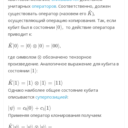
унитарных
операторов
. Соответственно, должен
K
^
существовать оператор (назовем его
),
осуществляющий операцию копирования. Так, если
|
0
⟩
кубит был в состоянии
, то действие оператора
приводит к:
K
^
|
0
⟩
=
|
0
⟩
⊗
|
0
⟩
=
|
00
⟩
,
⊗
где символом
обозначено тензорное
произведение. Аналогичное выражение для кубита в
|
1
⟩
состоянии
:
K
^
|
1
⟩
=
|
1
⟩
⊗
|
1
⟩
=
|
11
⟩
Однако наиболее общее состояние кубита
описывается
суперпозицией
:
|
=
ψ
c
0
⟩
|
0
⟩
+
c
1
|
1
⟩
Применяя оператор клонирования получаем:
K
^
|
ψ
⟩
=
|
ψ
⟩
⊗
|
ψ
⟩
=