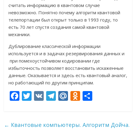
считать информацию в квантовом случае
невозможно. Понятно почему алгоритм квантовой
телепортации был открыт только в 1993 году, то
есть 70 лет спустя создания самой квантовой
механики.
Дублирование классической информации
используется и в задачах резервирования данных и
при помехоустойчивом кодировании где
избыточность позволяет восстановить искаженные
данные. Оказывается и здесь есть квантовый аналог,
но работающий по другим принципам.
F
T
V
T
M
O
О
ac
w
K
el
ai
d
т
e
itt
e
l.
n
п
b
er
gr
R
o
р
←
Квантовые компьютеры. Алгоритм Дойча.
o
a
u
kl
а