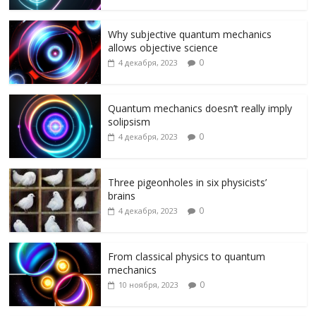
o
m
as
в
k
s
и
Why subjective quantum mechanics
allows objective science
ni
т
0
4 декабря, 2023
ki
ь
Quantum mechanics doesn’t really imply
solipsism
0
4 декабря, 2023
Three pigeonholes in six physicists’
brains
0
4 декабря, 2023
From classical physics to quantum
mechanics
0
10 ноября, 2023