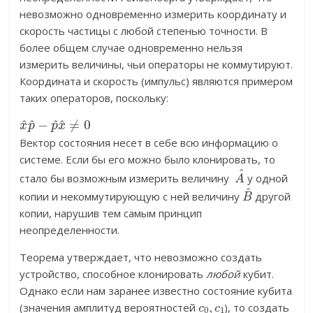
невозможно одновременно измерить координату и
скорость частицы с любой степенью точности. В
более общем случае одновременно нельзя
измерить величины, чьи операторы не коммутируют.
Координата и скорость (импульс) являются примером
таких операторов, поскольку:
x
^
p
^
−
p
^
x
^
≠
0
Вектор состояния несет в себе всю информацию о
системе. Если бы его можно было клонировать, то
A
^
стало бы возможным измерить величину
у одной
B
^
копии и некоммутирующую с ней величину
другой
копии, нарушив тем самым принцип
неопределенности.
Теорема утверждает, что невозможно создать
устройство, способное клонировать
любой
кубит.
Однако если нам заранее известно состояние кубита
c
0
,
c
1
(значения амплитуд вероятностей
), то создать