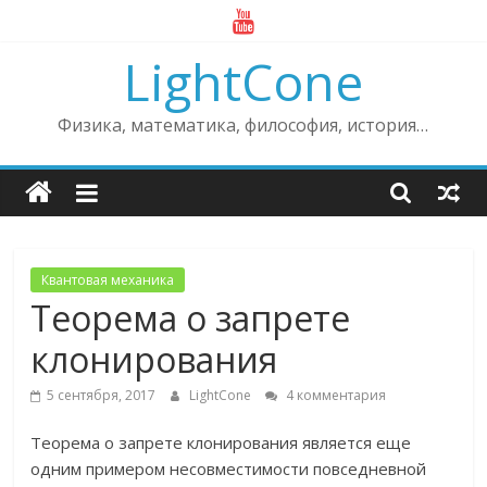
Skip
to
LightCone
content
Физика, математика, философия, история…
Квантовая механика
Теорема о запрете
клонирования
5 сентября, 2017
LightCone
4 комментария
Теорема о запрете клонирования является еще
одним примером несовместимости повседневной